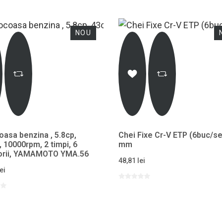
NOU
asa benzina , 5.8cp,
Chei Fixe Cr-V ETP (6buc/se
 10000rpm, 2 timpi, 6
mm
orii, YAMAMOTO YMA.56
48,81 lei
ei