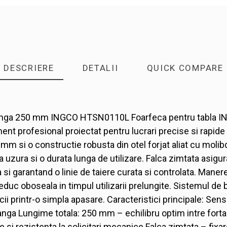
DESCRIERE
DETALII
QUICK COMPARE
tanga 250 mm INGCO HTSN0110L Foarfeca pentru tabla 
ent profesional proiectat pentru lucrari precise si rapide
mm si o constructie robusta din otel forjat aliat cu molib
a uzura si o durata lunga de utilizare. Falca zimtata asigur
a si garantand o linie de taiere curata si controlata. Mane
reduc oboseala in timpul utilizarii prelungite. Sistemul de 
ii printr-o simpla apasare. Caracteristici principale: Sens
anga Lungime totala: 250 mm – echilibru optim intre forta 
ate si rezistenta la solicitari mecanice Falca zimtata – fixa