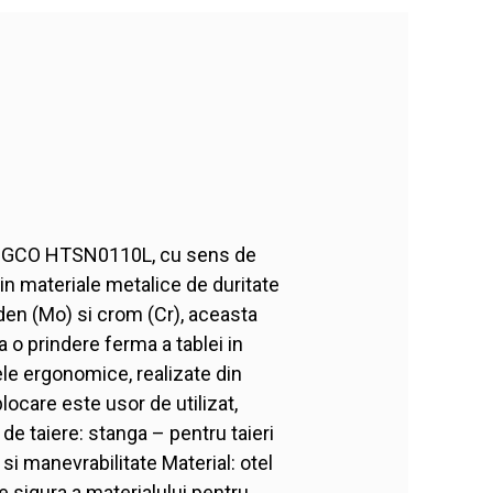
INGCO HTSN0110L, cu sens de
 in materiale metalice de duritate
den (Mo) si crom (Cr), aceasta
a o prindere ferma a tablei in
rele ergonomice, realizate din
blocare este usor de utilizat,
 de taiere: stanga – pentru taieri
si manevrabilitate Material: otel
re sigura a materialului pentru