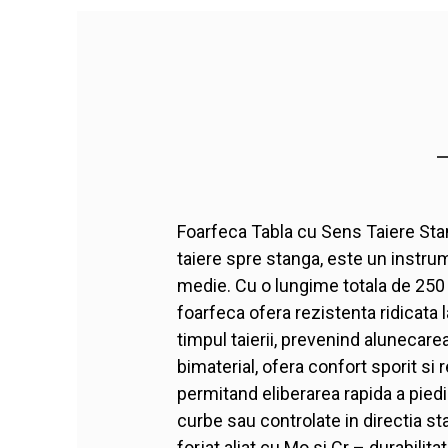
Foarfeca Tabla cu Sens Taiere S
taiere spre stanga, este un instrum
medie. Cu o lungime totala de 250 
foarfeca ofera rezistenta ridicata l
timpul taierii, prevenind alunecare
bimaterial, ofera confort sporit si 
permitand eliberarea rapida a piedic
curbe sau controlate in directia st
forjat aliat cu Mo si Cr – durabilit