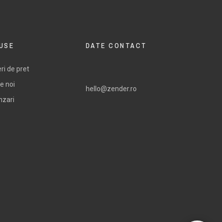
USE
DATE CONTACT
ri de pret
e noi
hello@zender.ro
nzari