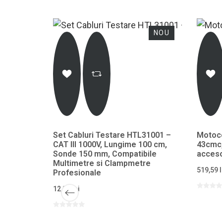
NOU
NOU
Set Cabluri Testare HTL31001 –
Motoco
CAT III 1000V, Lungime 100 cm,
43cmc,
Sonde 150 mm, Compatibile
acces
Multimetre si Clampmetre
519,59 l
Profesionale
12,87 lei