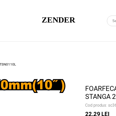
 HTSN0110L
FOARFECA
STANGA 
Cod produs: sc
22,29 LEI