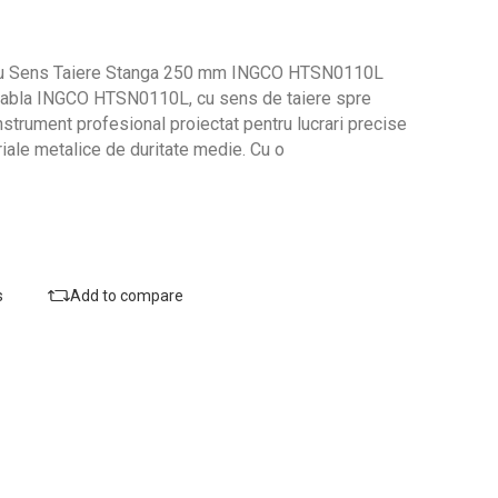
cu Sens Taiere Stanga 250 mm INGCO HTSN0110L
 tabla INGCO HTSN0110L, cu sens de taiere spre
nstrument profesional proiectat pentru lucrari precise
riale metalice de duritate medie. Cu o
s
Add to compare