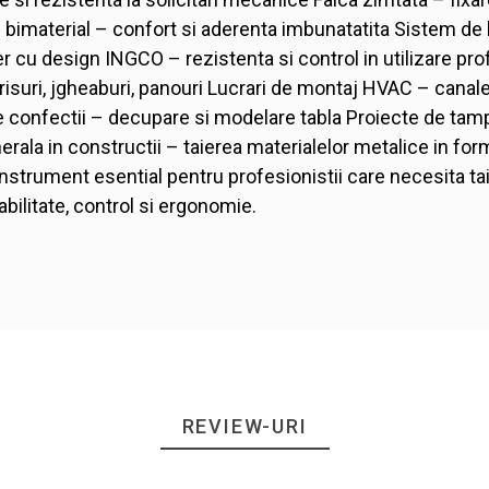
bimaterial – confort si aderenta imbunatatita Sistem de 
r cu design INGCO – rezistenta si control in utilizare profe
isuri, jgheaburi, panouri Lucrari de montaj HVAC – canale 
e confectii – decupare si modelare tabla Proiecte de tamp
generala in constructii – taierea materialelor metalice in f
rument esential pentru profesionistii care necesita taiet
abilitate, control si ergonomie.
REVIEW-URI