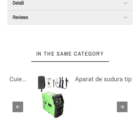
Detalii
Reviews
IN THE SAME CATEGORY
 acumulatori, 2.5 cuie/s, 100buc capacitate Ingco CBNLI2002
Aparat de sudura tip invertor 300A, 1.2-5mm, IP21S, 5.3 kVA, Portabil, Tehnologie IGBT – Cod MMA300A