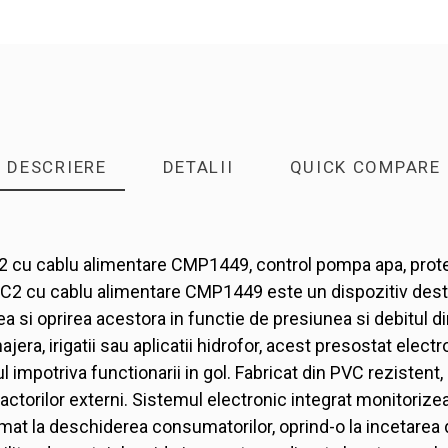
DESCRIERE
DETALII
QUICK COMPARE
 cu cablu alimentare CMP1449, control pompa apa, protec
C2 cu cablu alimentare CMP1449 este un dispozitiv desti
 si oprirea acestora in functie de presiunea si debitul din
era, irigatii sau aplicatii hidrofor, acest presostat elec
impotriva functionarii in gol. Fabricat din PVC rezistent
 factorilor externi. Sistemul electronic integrat monitor
omat la deschiderea consumatorilor, oprind-o la incetare