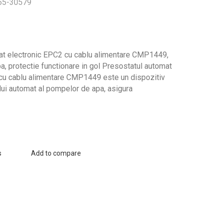
365-30579
at electronic EPC2 cu cablu alimentare CMP1449,
a, protectie functionare in gol Presostatul automat
cu cablu alimentare CMP1449 este un dispozitiv
lui automat al pompelor de apa, asigura
s
Add to compare