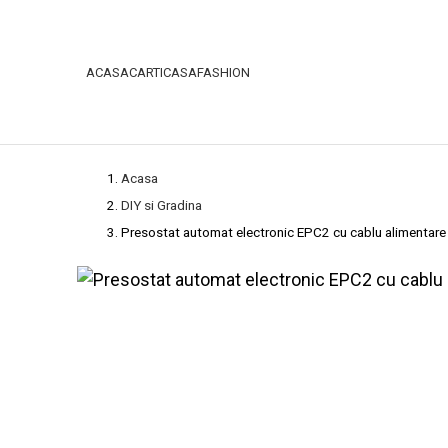
ACASA
CARTI
CASA
FASHION
Acasa
DIY si Gradina
Presostat automat electronic EPC2 cu cablu alimentare