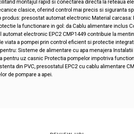
ilitand montajul rapid si conectarea directa la reteaua elec
anice clasice, oferind control mai precis si siguranta spo
produs: presostat automat electronic Material carcasa: 
ectie la functionare in gol: da Cablu alimentare inclus 
ul automat electronic EPC2 CMP1449 contribuie la mentin
 de viata a pompei prin control eficient si protectie integra
ntru: Sisteme de alimentare cu apa menajera Instalatii c
pentru uz casnic Protectia pompelor impotriva functionar
istenta din PVC, presostatul EPC2 cu cablu alimentare CM
melor de pompare a apei.