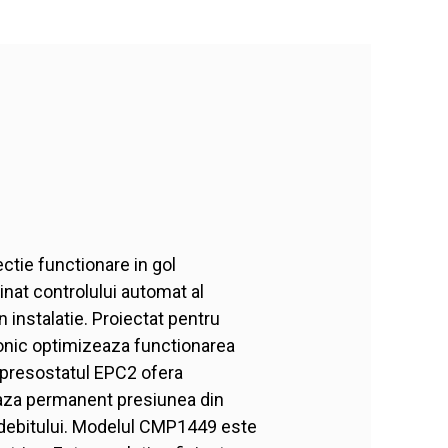
tie functionare in gol
nat controlului automat al
 instalatie. Proiectat pentru
tronic optimizeaza functionarea
, presostatul EPC2 ofera
izeaza permanent presiunea din
a debitului. Modelul CMP1449 este