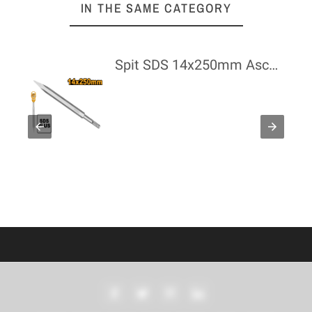
IN THE SAME CATEGORY
fuit cu Banda 800 W BS 800 EPTO
Spit SDS 14x250mm Ascutit